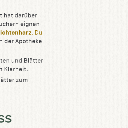
at hat darüber
uchern eignen
ichtenharz
. Du
in der Apotheke
üten und Blätter
 Klarheit.
lätter zum
ss