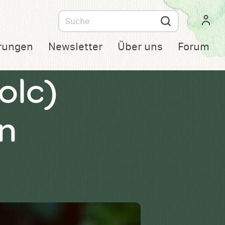
Suche
nach
rungen
Newsletter
Über uns
Forum
olc)
n