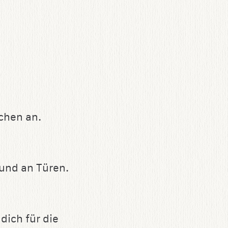
chen an.
und an Türen.
ich für die