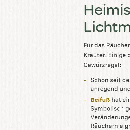
Heimis
Licht
Für das Räucher
Kräuter. Einige 
Gewürzregal:
Schon seit d
anregend und 
Beifuß
hat ei
Symbolisch ge
Veränderunge
Räuchern eign