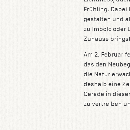
speichern
Frühling. Dabei
gestalten und al
zu Imbolc oder
Zuhause bringst.
Am 2. Februar fe
das den Neubegi
die Natur erwach
deshalb eine Ze
Gerade in diese
zu vertreiben u