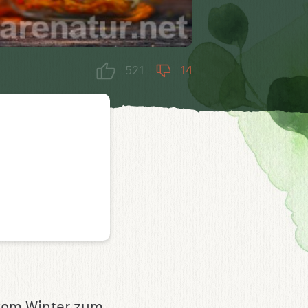
521
14
 vom Winter zum