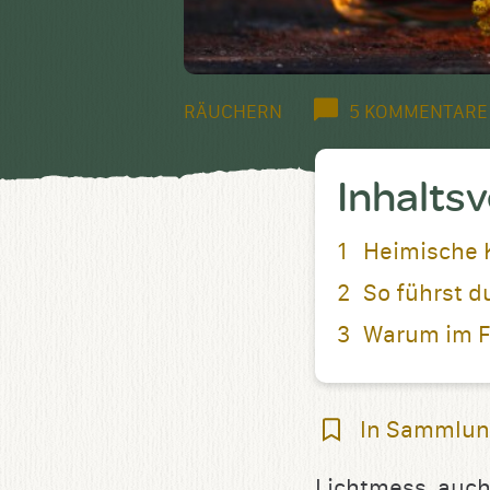
RÄUCHERN
5 KOMMENTARE
Inhalts
Heimische 
So führst d
Warum im F
In
In Sammlun
Sammlung
Lichtmess, auch