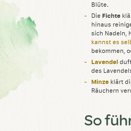
Blüte.
Die
Fichte
klä
hinaus reini
sich Nadeln,
kannst es se
bekommen, o
Lavendel
duft
des Lavendels
Minze
klärt d
Räuchern ve
So füh