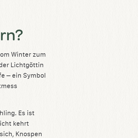
rn?
vom Winter zum
der Lichtgöttin
fe – ein Symbol
htmess
ling. Es ist
icht kehrt
 sich, Knospen