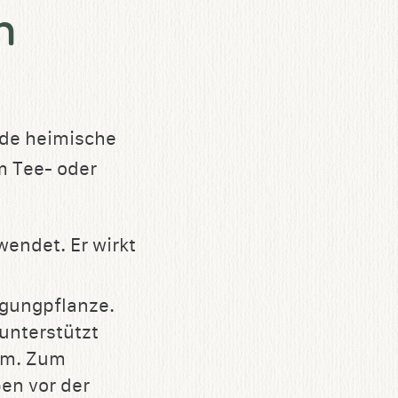
n
nde heimische
m Tee- oder
endet. Er wirkt
igungpflanze.
unterstützt
hm. Zum
en vor der