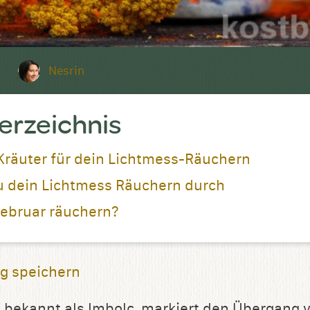
Nesrin
verzeichnis
Kräuter für dein Lichtmess-Räuchern
u dein Lichtmess Räuchern durch
ebruar räuchern?
g speichern
 bekannt als Imbolc, markiert den Übergang