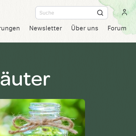
Suche
nach
rungen
Newsletter
Über uns
Forum
räuter