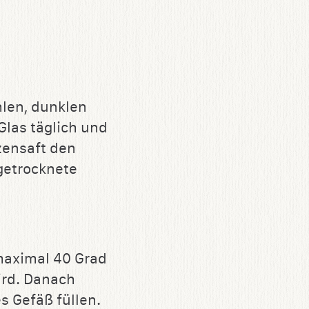
hlen, dunklen
Glas täglich und
zensaft den
getrocknete
maximal 40 Grad
wird. Danach
s Gefäß füllen.