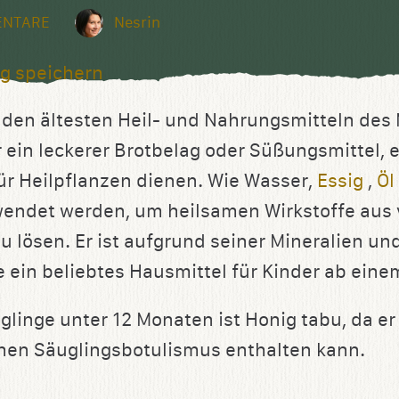
ENTARE
Nesrin
g speichern
 den ältesten Heil- und Nahrungsmitteln des 
 ein leckerer Brotbelag oder Süßungsmittel, 
ür Heilpflanzen dienen. Wie Wasser,
Essig
,
Öl
wendet werden, um heilsamen Wirkstoffe aus
u lösen. Er ist aufgrund seiner Mineralien un
ein beliebtes Hausmittel für Kinder ab eine
glinge unter 12 Monaten ist Honig tabu, da er
hen Säuglingsbotulismus enthalten kann.