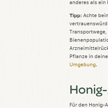
anderes als ein
Tipp:
Achte beim
vertrauenswürdi
Transportwege, 
Bienenpopulatio
Arzneimittelrüc
Pflanze in dein
Umgebung
.
Honig-
Für den Honig-A