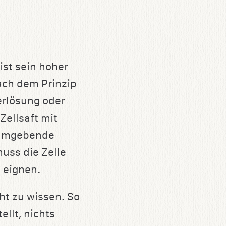
ist sein hoher
ach dem Prinzip
erlösung oder
Zellsaft mit
s umgebende
uss die Zelle
e eignen.
ht zu wissen. So
ellt, nichts