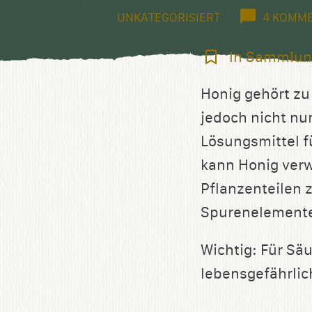
UNKATEGORISIERT
4 KOMM
In
In Sammlun
Sammlung
Honig gehört zu
speichern
jedoch nicht nur
Lösungsmittel f
kann Honig ver
Pflanzenteilen z
Spurenelemente 
Wichtig: Für Säu
lebensgefährlic