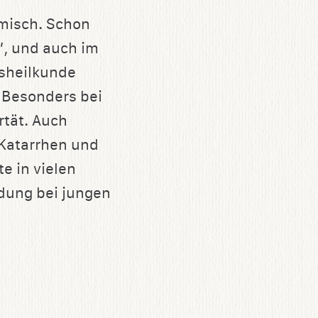
imisch. Schon
”, und auch im
ksheilkunde
Besonders bei
rtät. Auch
 Katarrhen und
e in vielen
dung bei jungen