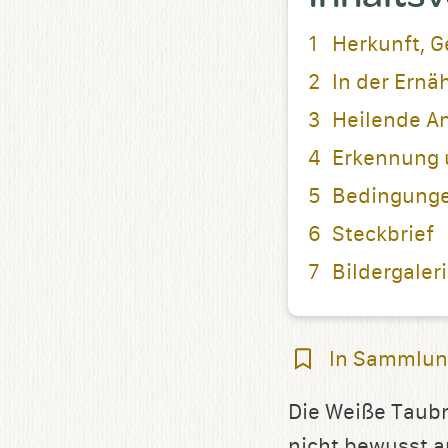
Herkunft, G
In der Ernä
Heilende 
Erkennung 
Bedingungen
Steckbrief
Bildergaler
In
In Sammlun
Sammlung
Die Weiße Taubn
speichern
nicht bewusst au