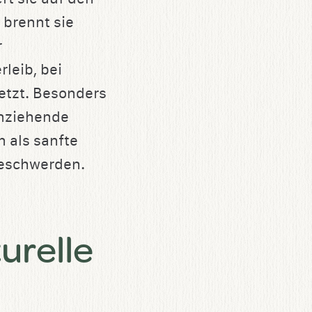
 brennt sie
r
leib, bei
etzt. Besonders
nziehende
n als sanfte
beschwerden.
urelle