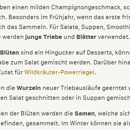
ben einen milden Champignongeschmack, s
ich. Besonders im Frühjahr, wenn das erste fr
sich das Sammeln. Für Salate, Suppen, Smooth
e werden
junge Triebe
und
Blätter
verwendet.
Blüten
sind ein Hingucker auf Desserts, könn
abe zum Salat gemischt werden. Darüber hina
utat für
Wildkräuter-Powerriegel
.
en die
Wurzeln
neuer Triebausläufe geerntet 
den Salat geschnitten oder in Suppen gemisc
len der Blüten werden die
Samen
, welche sic
efinden, gesammelt. Im Winter können sie als