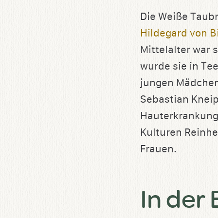
Die Weiße Taubn
Hildegard von B
Mittelalter war 
wurde sie in Te
jungen Mädchen g
Sebastian Kneip
Hauterkrankunge
Kulturen Reinhe
Frauen.
In der