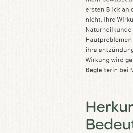
ersten Blick an
nicht. Ihre Wirk
Naturheilkunde w
Hautproblemen 
ihre entzündu
Wirkung wird ge
Begleiterin be
Herkun
Bedeu