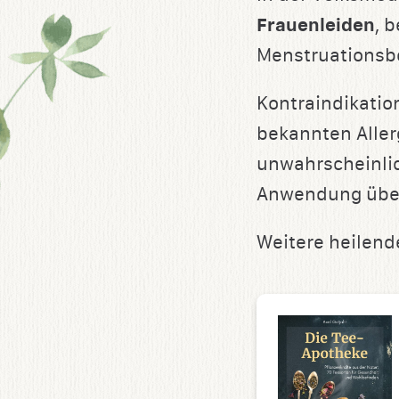
Frauenleiden
, 
Menstruationsb
Kontraindikatio
bekannten Allerg
unwahrscheinlic
Anwendung über
Weitere heilen