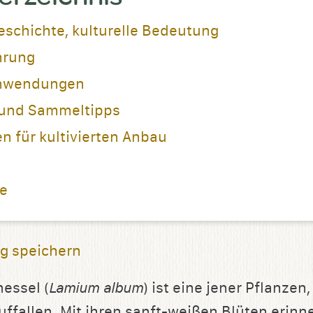
eschichte, kulturelle Bedeutung
hrung
Anwendungen
und Sammeltipps
 für kultivierten Anbau
ie
g speichern
essel (
Lamium album
) ist eine jener Pflanzen,
ffallen. Mit ihren sanft-weißen Blüten erinne