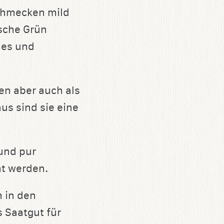
chmecken mild
ische Grün
ies und
en aber auch als
us sind sie eine
und pur
ht werden.
h in den
 Saatgut für