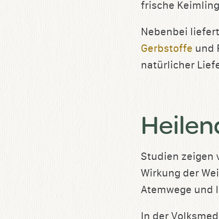
frische Keimlin
Nebenbei liefert
Gerbstoffe
und F
natürlicher Lief
Heile
Studien zeigen
Wirkung der We
Atemwege und l
In der Volksmed