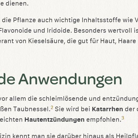
ge dienen.
 die Pflanze auch wichtige Inhaltsstoffe wie 
lavonoide und Iridoide. Besonders wertvoll is
erant von Kieselsäure, die gut für Haut, Haare
nde Anwendungen
 vor allem die schleimlösende und entzünd
2
ißen Taubnessel.
Sie wird bei
Katarrhen
der
3
eichten
Hautentzündungen
empfohlen.
izin kennt man sie darüber hinaus als Heilpfl