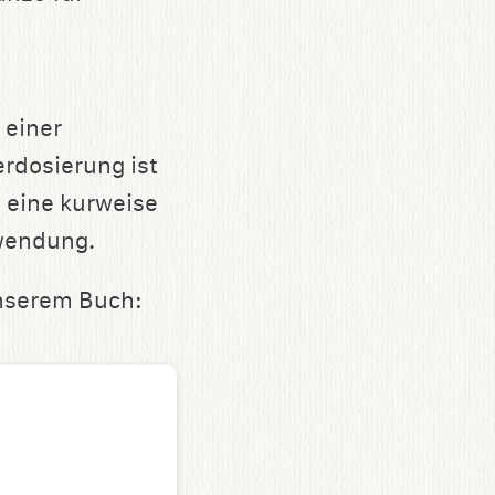
 einer
erdosierung ist
t eine kurweise
wendung.
unserem Buch: