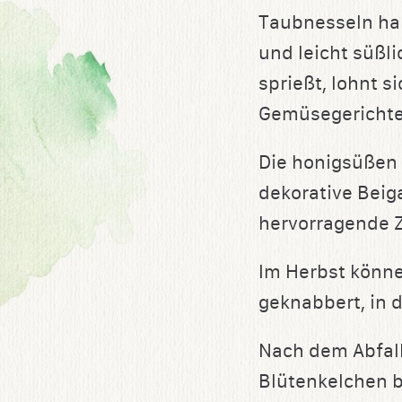
Taubnesseln ha
und leicht süßl
sprießt, lohnt 
Gemüsegericht
Die honigsüßen
dekorative Beig
hervorragende Z
Im Herbst könn
geknabbert, in 
Nach dem Abfal
Blütenkelchen b