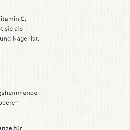
Vitamin C,
t sie als
 und Nägel ist.
ungshemmende
 oberen
anze für