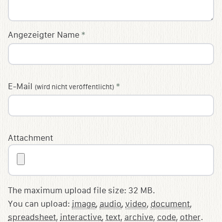
Angezeigter Name
*
E-Mail
*
(wird nicht veröffentlicht)
Attachment
The maximum upload file size: 32 MB.
You can upload:
image
,
audio
,
video
,
document
,
spreadsheet
,
interactive
,
text
,
archive
,
code
,
other
.