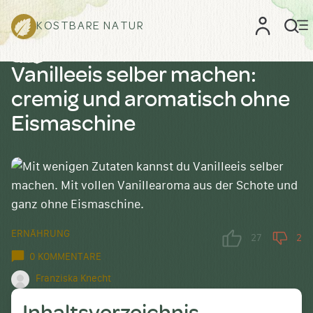
KOSTBARE NATUR
Vanilleeis selber machen:
cremig und aromatisch ohne
Eismaschine
ERNÄHRUNG
27
2
0 KOMMENTARE
Franziska Knecht
Inhaltsverzeichnis