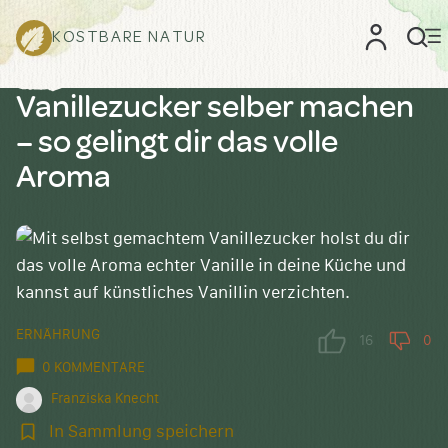
KOSTBARE NATUR
Vanillezucker selber machen
– so gelingt dir das volle
Aroma
ERNÄHRUNG
16
0
0 KOMMENTARE
Franziska Knecht
In
In Sammlung speichern