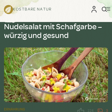
KOSTBARE NATUR
Nudelsalat mit Schafgarbe –
würzig und gesund
ERNÄHRUNG
224
3