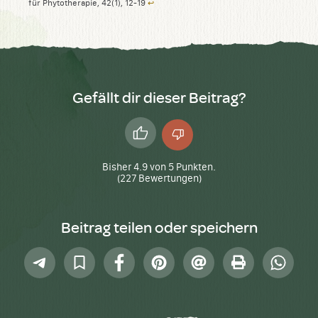
für Phytotherapie, 42(1), 12-19
↩︎
Gefällt dir dieser Beitrag?
Daumen
Daumen
hoch
runter
Bisher
4.9
von
5
Punkten.
(
227
Bewertungen)
Beitrag teilen oder speichern
Telegram
In
Facebook
Pinterest
E-
Drucken
Whatsap
Sammlung
Mail
speichern