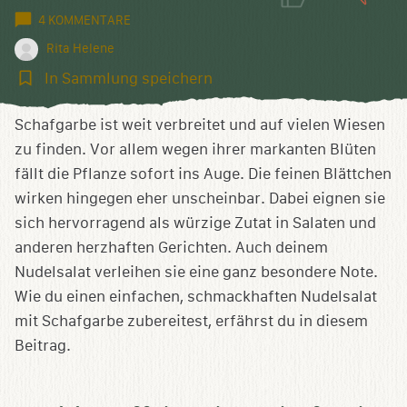
4 KOMMENTARE
Rita Helene
In
In Sammlung speichern
Sammlung
speichern
Schafgarbe ist weit verbreitet und auf vielen Wiesen
zu finden. Vor allem wegen ihrer markanten Blüten
fällt die Pflanze sofort ins Auge. Die feinen Blättchen
wirken hingegen eher unscheinbar. Dabei eignen sie
sich hervorragend als würzige Zutat in Salaten und
anderen herzhaften Gerichten. Auch deinem
Nudelsalat verleihen sie eine ganz besondere Note.
Wie du einen einfachen, schmackhaften Nudelsalat
mit Schafgarbe zubereitest, erfährst du in diesem
Beitrag.