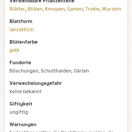
Verwendbare Pflanzenteile
Blätter
,
Blüten
,
Knospen
,
Samen
,
Triebe
,
Wurzeln
Blattform
lanzettlich
Blütenfarbe
gelb
Fundorte
Böschungen, Schutthalden, Gärten
Verwechslungsgefahr
keine bekannt
Giftigkeit
ungiftig
Warnungen