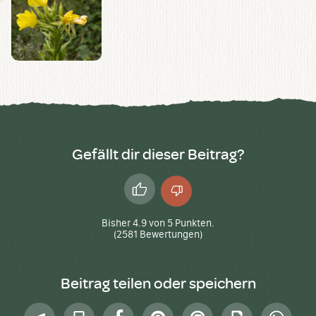
Gefällt dir dieser Beitrag?
Daumen
Daumen
hoch
runter
Bisher
4.9
von
5
Punkten.
(
2581
Bewertungen)
Beitrag teilen oder speichern
Telegram
In
Facebook
Pinterest
E-
Drucken
Whatsap