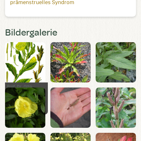
prämenstruelles Syndrom
Bildergalerie
Prof. Dr. Otto
Wilhelm Thomé Flora
(www.biolib.de)
[Public domain,
via
Wikimedia
Commons