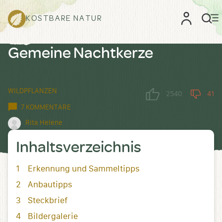
KOSTBARE NATUR
Gemeine Nachtkerze
WILDPFLANZEN
2540
41
7 KOMMENTARE
Rita Helene
Inhaltsverzeichnis
Erkennung und Sammeltipps
Anbautipps
Steckbrief
Bildergalerie