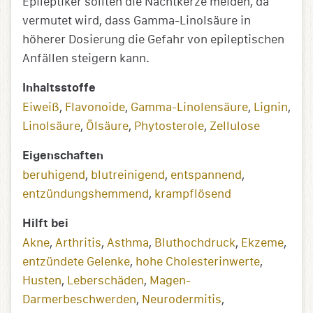
Epileptiker sollten die Nachtkerze meiden, da
vermutet wird, dass Gamma-Linolsäure in
höherer Dosierung die Gefahr von epileptischen
Anfällen steigern kann.
Inhaltsstoffe
Eiweiß
,
Flavonoide
,
Gamma-Linolensäure
,
Lignin
,
Linolsäure
,
Ölsäure
,
Phytosterole
,
Zellulose
Eigenschaften
beruhigend
,
blutreinigend
,
entspannend
,
entzündungs­­hemmend
,
krampflösend
Hilft bei
Akne
,
Arthritis
,
Asthma
,
Bluthochdruck
,
Ekzeme
,
entzündete Gelenke
,
hohe Cholesterinwerte
,
Husten
,
Leberschäden
,
Magen-
Darmerbeschwerden
,
Neurodermitis
,