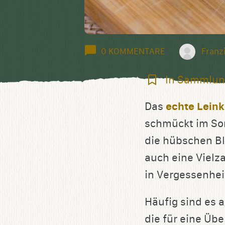
0 KOMMENTARE
Franz
In
In Sammlun
Sammlung
Das
echte Leink
speichern
schmückt im So
die hübschen Bl
auch eine Vielz
in Vergessenhei
Häufig sind es 
die für eine Üb