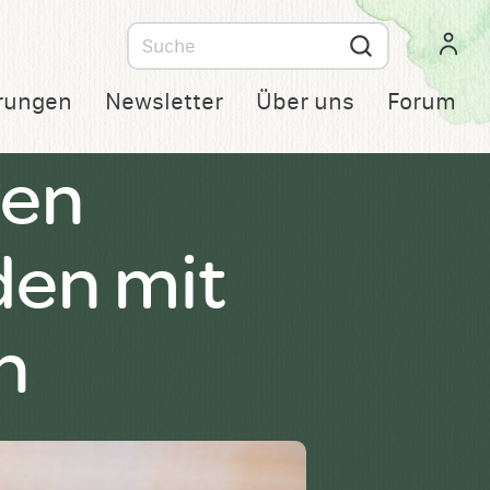
Suche
nach
rungen
Newsletter
Über uns
Forum
gen
en mit
n