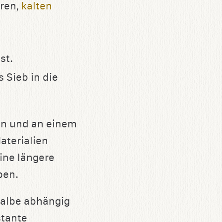
eren,
kalten
st.
 Sieb in die
sen und an einem
aterialien
eine längere
ben.
Salbe abhängig
stante