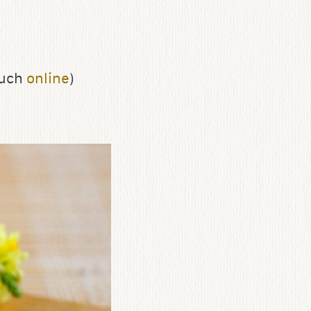
auch
online
)