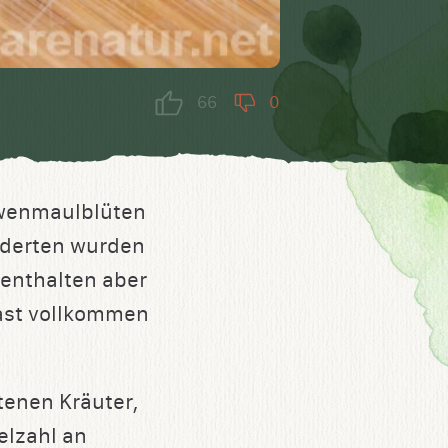
66
0
öwenmaulblüten
nderten wurden
enthalten aber
fast vollkommen
tenen Kräuter,
elzahl an