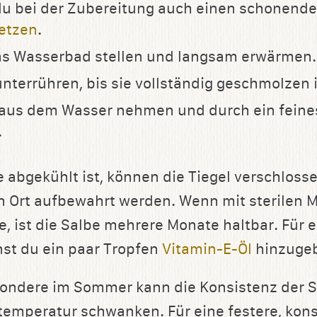
du bei der Zubereitung auch einen schonend
etzen
.
ins Wasserbad stellen und langsam erwärmen.
nterrühren, bis sie vollständig geschmolzen i
aus dem Wasser nehmen und durch ein feines
.
e abgekühlt ist, können die Tiegel verschlos
n Ort aufbewahrt werden. Wenn mit sterilen M
, ist die Salbe mehrere Monate haltbar. Für 
nst du ein paar Tropfen
Vitamin-E-Öl
hinzuge
ondere im Sommer kann die Konsistenz der 
emperatur schwanken. Für eine festere, kon