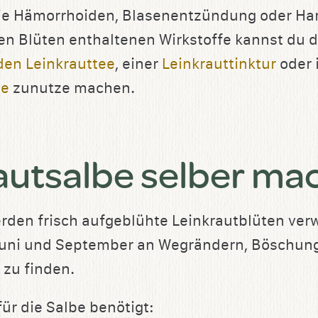
e Hämorrhoiden, Blasenentzündung oder Har
den Blüten enthaltenen Wirkstoffe kannst du d
den Leinkrauttee
, einer
Leinkrauttinktur
oder 
be
zunutze machen.
autsalbe selber ma
erden frisch aufgeblühte Leinkrautblüten ver
Juni und September an Wegrändern, Böschun
 zu finden.
ür die Salbe benötigt: