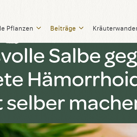
le Pflanzen
Beiträge
Kräuterwande
volle Salbe ge
te Hämorrhoid
t selber mache