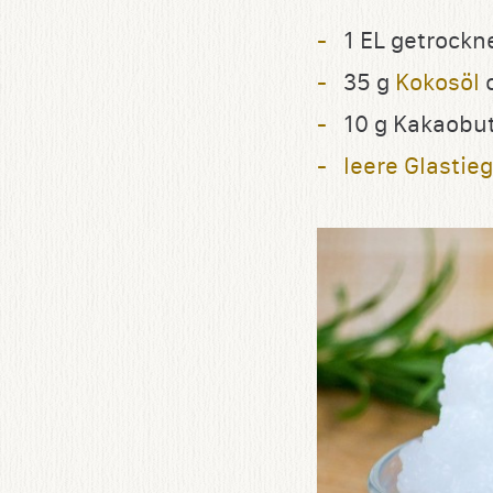
1 EL getrockn
35 g
Kokosöl
10 g Kakaobut
leere Glastieg