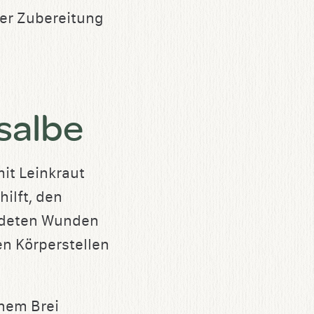
der Zubereitung
salbe
it Leinkraut
ilft, den
ündeten Wunden
en Körperstellen
inem Brei