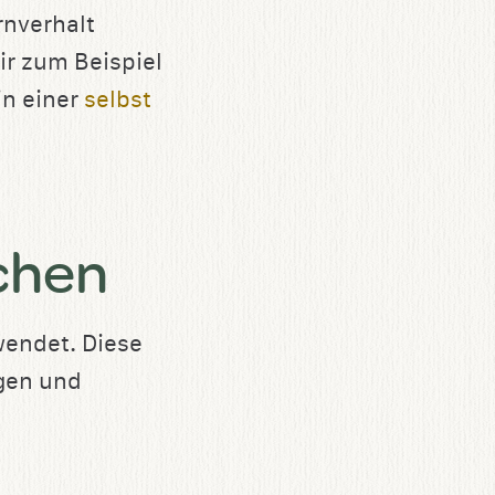
nverhalt
ir zum Beispiel
in einer
selbst
chen
wendet. Diese
gen und