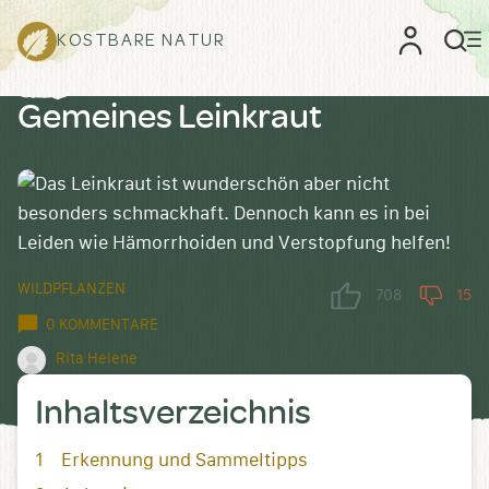
KOSTBARE NATUR
Gemeines Leinkraut
WILDPFLANZEN
708
15
0 KOMMENTARE
Rita Helene
Inhaltsverzeichnis
Erkennung und Sammeltipps