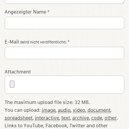
Angezeigter Name
*
E-Mail
*
(wird nicht veröffentlicht)
Attachment
The maximum upload file size: 32 MB.
You can upload:
image
,
audio
,
video
,
document
,
spreadsheet
,
interactive
,
text
,
archive
,
code
,
other
.
Links to YouTube, Facebook, Twitter and other