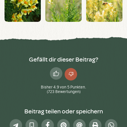
Gefällt dir dieser Beitrag?
Daumen
Daumen
hoch
runter
Bisher
4.9
von
5
Punkten.
(
723
Bewertungen)
Beitrag teilen oder speichern
Telegram
In
Facebook
Pinterest
E-
Drucken
Whatsap