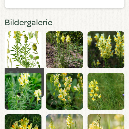
Bildergalerie
Prof. Dr. Otto
Wilhelm Thomé
[Public domain,
GFDL
or
CC-BY-SA-
3.0
],
via Wikimedia
Commons