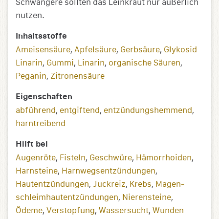
Schwangere sollten das Leinkraut nur äußerlich
nutzen.
Inhaltsstoffe
Ameisensäure
,
Apfelsäure
,
Gerbsäure
,
Glykosid
Linarin
,
Gummi
,
Linarin
,
organische Säuren
,
Peganin
,
Zitronensäure
Eigenschaften
abführend
,
entgiftend
,
entzündungs­­hemmend
,
harntreibend
Hilft bei
Augenröte
,
Fisteln
,
Geschwüre
,
Hämorrhoiden
,
Harnsteine
,
Harnwegs­­entzündungen
,
Hautentzündungen
,
Juckreiz
,
Krebs
,
Magen­
schleimhaut­entzündungen
,
Nierensteine
,
Ödeme
,
Verstopfung
,
Wassersucht
,
Wunden