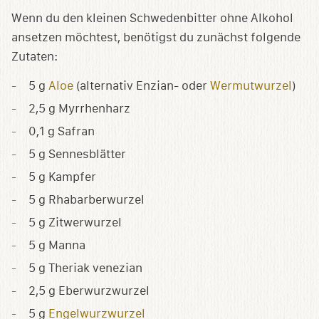
Wenn du den kleinen Schwedenbitter ohne Alkohol
ansetzen möchtest, benötigst du zunächst folgende
Zutaten:
5 g
Aloe
(alternativ Enzian- oder
Wermutwurzel
)
2,5 g Myrrhenharz
0,1 g Safran
5 g Sennesblätter
5 g Kampfer
5 g Rhabarberwurzel
5 g Zitwerwurzel
5 g Manna
5 g Theriak venezian
2,5 g Eberwurzwurzel
5 g
Engelwurzwurzel