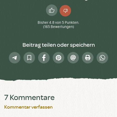
Daumen
Daumen
hoch
runter
Bisher
4.8
von
5
Punkten.
(
165
Bewertungen)
Beitrag teilen oder speichern
Telegram
In
Facebook
Pinterest
E-
Drucken
Whatsap
Sammlung
Mail
speichern
7 Kommentare
Kommentar verfassen