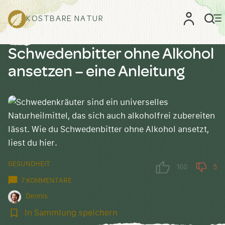
KOSTBARE NATUR
Schwedenbitter ohne Alkohol
ansetzen – eine Anleitung
GESUNDHEIT
160
5
7 KOMMENTARE
Dennis
In
In Sammlung speichern
Sammlung