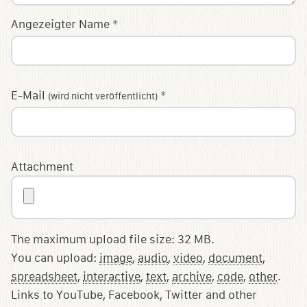
Angezeigter Name
*
E-Mail
*
(wird nicht veröffentlicht)
Attachment
The maximum upload file size: 32 MB.
You can upload:
image
,
audio
,
video
,
document
,
spreadsheet
,
interactive
,
text
,
archive
,
code
,
other
.
Links to YouTube, Facebook, Twitter and other