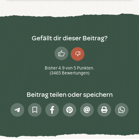
Gefällt dir dieser Beitrag?
Daumen
Daumen
hoch
runter
Bisher
4.9
von
5
Punkten.
(
3465
Bewertungen)
Beitrag teilen oder speichern
Telegram
In
Facebook
Pinterest
E-
Drucken
Whatsap
Sammlung
Mail
speichern