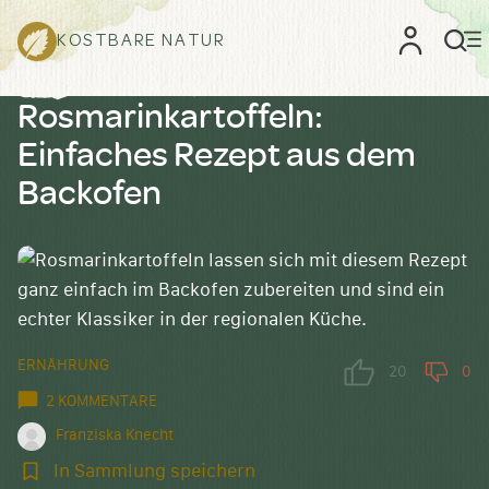
KOSTBARE NATUR
Rosmarinkartoffeln:
Einfaches Rezept aus dem
Backofen
ERNÄHRUNG
20
0
2 KOMMENTARE
Franziska Knecht
In
In Sammlung speichern