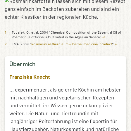
Touafek, O., et al. 2004 “Chemical Composition of the Essential Oil of
Rosmarinus officinalis Cultivated in the Algerian Sahara”
↩︎
EMA, 2009 “
Rosmarini aetheroleum – herbal medicinal product
”
↩︎
Über mich
Franziska Knecht
... experimentiert als gelernte Köchin am liebsten
mit nachhaltigen und vegetarischen Rezepten
und vermittelt ihr Wissen gerne unkompliziert
weiter. Die Natur- und Tierfreundin mit
langjähriger Reiterfahrung ist eine Expertin für
Haustierzubehör, Naturkosmetik und natürliche