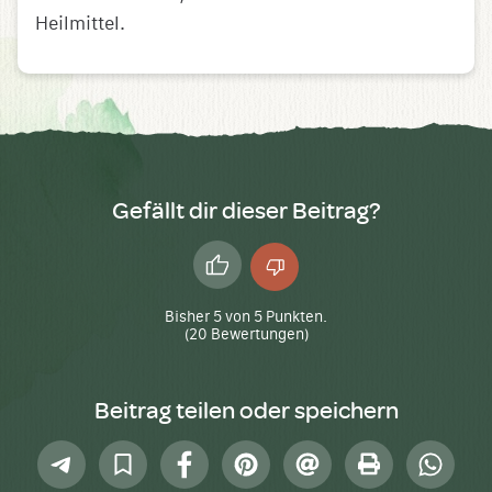
Heilmittel.
Gefällt dir dieser Beitrag?
Daumen
Daumen
hoch
runter
Bisher
5
von
5
Punkten.
(
20
Bewertungen)
Beitrag teilen oder speichern
Telegram
In
Facebook
Pinterest
E-
Drucken
Whatsap
Sammlung
Mail