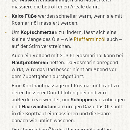
massiere die betroffenen Areale damit.
Kalte Füße
werden schneller warm, wenn sie mit
Rosmarinöl massiert werden.
Um
Kopfschmerzen
zu lindern, lässt sich eine
kleine Menge des Öls – wie
Pfefferminzöl
auch –
auf der Stirn verstreichen.
Auch ein Vollbad mit 2–3 EL Rosmarinöl kann bei
Hautproblemen
helfen. Da Rosmarin anregend
wirkt, wird das Bad besser nicht am Abend vor
dem Zubettgehen durchgeführt.
Eine Kopfhautmassage mit Rosmarinöl trägt zu
deren besserer Durchblutung bei und wird
außerdem verwendet, um
Schuppen
vorzubeugen
und
Haarwachstum
anzuregen Dazu das Öl sanft
in die Kopfhaut einmassieren und die Haare
danach wie üblich waschen.
Die ätherischen Öle des Rosmarinöls helfen