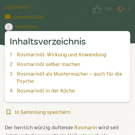
GESUNDHEIT
660
3
6 KOMMENTARE
Heike Elsen
Inhaltsverzeichnis
Rosmarinöl: Wirkung und Anwendung
Rosmarinöl selber machen
Rosmarinöl als Muntermacher – auch für die
Psyche
Rosmarinöl in der Küche
In
In Sammlung speichern
Sammlung
speichern
Der herrlich würzig duftende
Rosmarin
wird seit