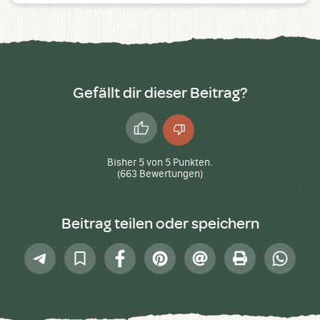
Gefällt dir dieser Beitrag?
Daumen
Daumen
hoch
runter
Bisher
5
von
5
Punkten.
(
663
Bewertungen)
Beitrag teilen oder speichern
Telegram
In
Facebook
Pinterest
E-
Drucken
Whatsap
Sammlung
Mail
speichern