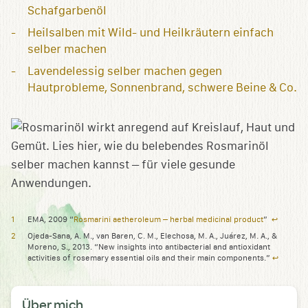
Schafgarbenöl
Heilsalben mit Wild- und Heilkräutern einfach
selber machen
Lavendelessig selber machen gegen
Hautprobleme, Sonnenbrand, schwere Beine & Co.
EMA, 2009 “
Rosmarini aetheroleum – herbal medicinal product
”
↩︎
Ojeda-Sana, A. M., van Baren, C. M., Elechosa, M. A., Juárez, M. A., &
Moreno, S., 2013. “New insights into antibacterial and antioxidant
activities of rosemary essential oils and their main components.”
↩︎
Über mich