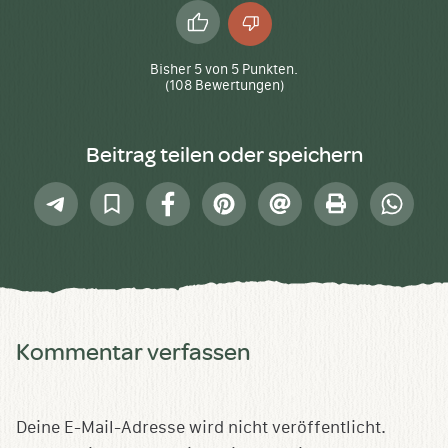
Daumen
Daumen
hoch
runter
Bisher
5
von
5
Punkten.
(
108
Bewertungen)
Beitrag teilen oder speichern
Telegram
In
Facebook
Pinterest
E-
Drucken
Whatsap
Sammlung
Mail
speichern
Kommentar verfassen
Deine E-Mail-Adresse wird nicht veröffentlicht.