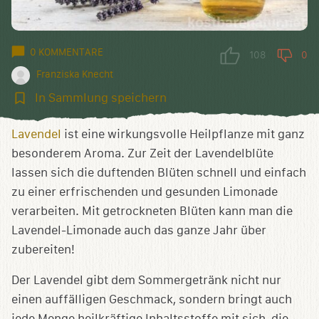
0 KOMMENTARE
108
0
Franziska Knecht
In
In Sammlung speichern
Sammlung
speichern
Lavendel
ist eine wirkungsvolle Heilpflanze mit ganz
besonderem Aroma. Zur Zeit der Lavendelblüte
lassen sich die duftenden Blüten schnell und einfach
zu einer erfrischenden und gesunden Limonade
verarbeiten. Mit getrockneten Blüten kann man die
Lavendel-Limonade auch das ganze Jahr über
zubereiten!
Der Lavendel gibt dem Sommergetränk nicht nur
einen auffälligen Geschmack, sondern bringt auch
jede Menge heilkräftige Inhaltsstoffe mit sich, die