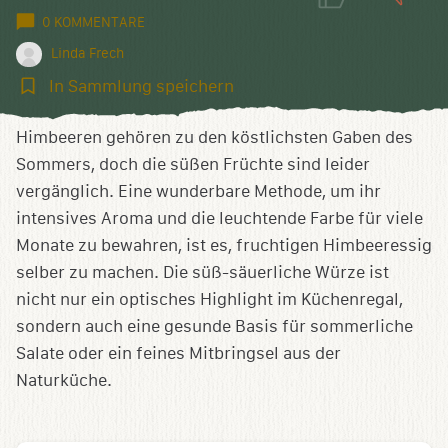
0 KOMMENTARE
Linda Frech
In
In Sammlung speichern
Sammlung
speichern
Himbeeren gehören zu den köstlichsten Gaben des
Sommers, doch die süßen Früchte sind leider
vergänglich. Eine wunderbare Methode, um ihr
intensives Aroma und die leuchtende Farbe für viele
Monate zu bewahren, ist es, fruchtigen Himbeeressig
selber zu machen. Die süß-säuerliche Würze ist
nicht nur ein optisches Highlight im Küchenregal,
sondern auch eine gesunde Basis für sommerliche
Salate oder ein feines Mitbringsel aus der
Naturküche.