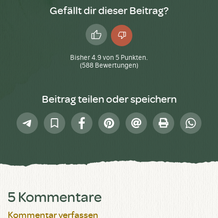
Gefällt dir dieser Beitrag?
Daumen
Daumen
hoch
runter
Bisher
4.9
von
5
Punkten.
(
588
Bewertungen)
Beitrag teilen oder speichern
Telegram
In
Facebook
Pinterest
E-
Drucken
Whatsap
Sammlung
Mail
speichern
5 Kommentare
Kommentar verfassen