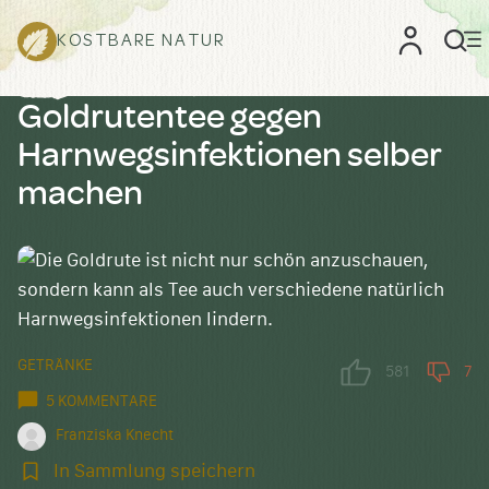
KOSTBARE NATUR
Goldrutentee gegen
Harnwegsinfektionen selber
machen
GETRÄNKE
581
7
5 KOMMENTARE
Franziska Knecht
In
In Sammlung speichern