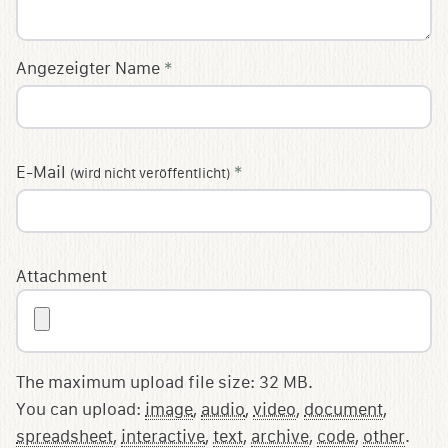
Angezeigter Name
*
E-Mail
*
(wird nicht veröffentlicht)
Attachment
The maximum upload file size: 32 MB.
You can upload:
image
,
audio
,
video
,
document
,
spreadsheet
,
interactive
,
text
,
archive
,
code
,
other
.