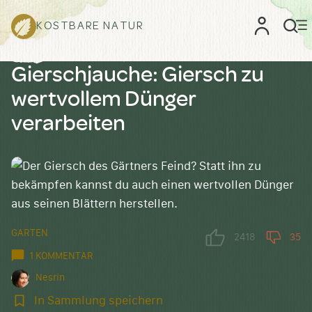
KOSTBARE NATUR
Gierschjauche: Giersch zu
wertvollem Dünger
verarbeiten
GARTEN
2418
35
1 KOMMENTAR
Nesrin
In
In Sammlung speichern