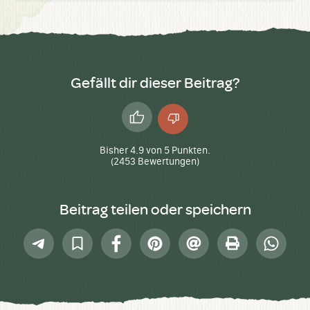
Gefällt dir dieser Beitrag?
Daumen
Daumen
hoch
runter
Bisher
4.9
von
5
Punkten.
(
2453
Bewertungen)
Beitrag teilen oder speichern
Telegram
In
Facebook
Pinterest
E-
Drucken
Whatsap
Sammlung
Mail
speichern