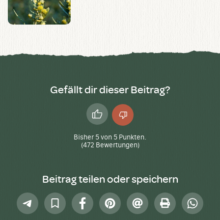
Gefällt dir dieser Beitrag?
Daumen
Daumen
hoch
runter
Bisher
5
von
5
Punkten.
(
472
Bewertungen)
Beitrag teilen oder speichern
Telegram
In
Facebook
Pinterest
E-
Drucken
Whatsap
Sammlung
Mail