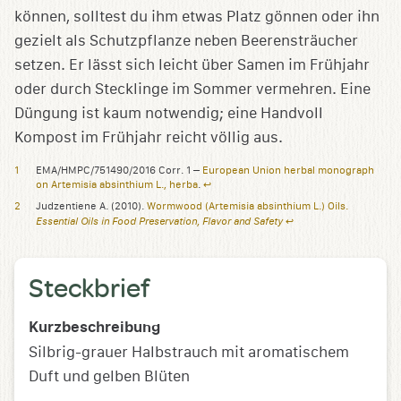
können, solltest du ihm etwas Platz gönnen oder ihn
gezielt als Schutzpflanze neben Beerensträucher
setzen. Er lässt sich leicht über Samen im Frühjahr
oder durch Stecklinge im Sommer vermehren. Eine
Düngung ist kaum notwendig; eine Handvoll
Kompost im Frühjahr reicht völlig aus.
EMA/HMPC/751490/2016 Corr. 1 –
European Union herbal monograph
on Artemisia absinthium L., herba
.
↩︎
Judzentiene A. (2010).
Wormwood (Artemisia absinthium L.) Oils.
Essential Oils in Food Preservation, Flavor and Safety
↩︎
Steckbrief
Kurzbeschreibung
Silbrig-grauer Halbstrauch mit aromatischem
Duft und gelben Blüten