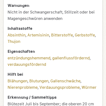
Warnungen
Nicht in der Schwangerschaft, Stillzeit oder bei
Magengeschwüren anwenden
Inhaltsstoffe
Absinthin
,
Artemisinin
,
Bitterstoffe
,
Gerbstoffe
,
Thujon
Eigenschaften
entzündungs­­hemmend
,
gallenflussfördernd
,
verdauungsfördernd
Hilft bei
Blähungen
,
Blutungen
,
Gallenschwäche
,
Nierenprobleme
,
Verdauungsprobleme
,
Würmer
Erkennung / Sammeltipps
Blütezeit Juli bis September; die oberen 20 cm