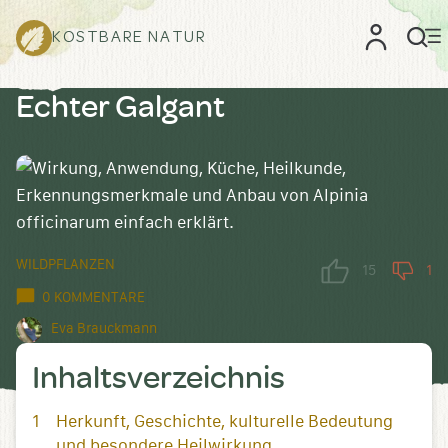
KOSTBARE NATUR
Echter Galgant
WILDPFLANZEN
15
1
0 KOMMENTARE
Eva Brauckmann
Inhaltsverzeichnis
Herkunft, Geschichte, kulturelle Bedeutung
und besondere Heilwirkung