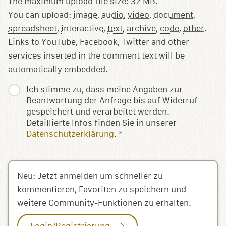
The maximum upload file size: 32 MB.
You can upload:
image
,
audio
,
video
,
document
,
spreadsheet
,
interactive
,
text
,
archive
,
code
,
other
.
Links to YouTube, Facebook, Twitter and other
services inserted in the comment text will be
automatically embedded.
Ich stimme zu, dass meine Angaben zur
Beantwortung der Anfrage bis auf Widerruf
gespeichert und verarbeitet werden.
Detaillierte Infos finden Sie in unserer
Datenschutzerklärung
.
*
Neu: Jetzt anmelden um schneller zu
kommentieren, Favoriten zu speichern und
weitere Community-Funktionen zu erhalten.