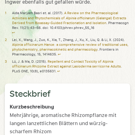
Ingwer ebenfalls gut gefallen würde.
Aida Maryam Basri et. al. (2017).
A Review on the Pharmacological
Alpinia officinarum
Activities and Phytochemicals of
(Galangal) Extracts
Derived from Bioassay-Guided Fractionation and Isolation
. Pharmacogn
Rev. 11(21):43–56. doi: 10.4103/phrev.phrev_55_16
↩︎
Lei, X., Wang, J., Zuo, K., Xia, T., Zhang, J., Xu, X., Liu, Q. & Li, X. (2024).
Alpinia officinarum Hance: a comprehensive review of traditional uses,
phytochemistry, pharmacokinetic and pharmacology
. Frontiers in
Pharmacology, 15, 1414635.
↩︎
Lü, J. & Ma, D. (2015).
Repellent and Contact Toxicity of Alpinia
officinarum Rhizome Extract against Lasioderma serricorne Adults
.
PLoS ONE, 10(8), e0135631.
↩︎
Steckbrief
Kurzbeschreibung
Mehrjährige, aromatische Rhizompflanze mit
langen lanzettlichen Blättern und würzig-
scharfem Rhizom