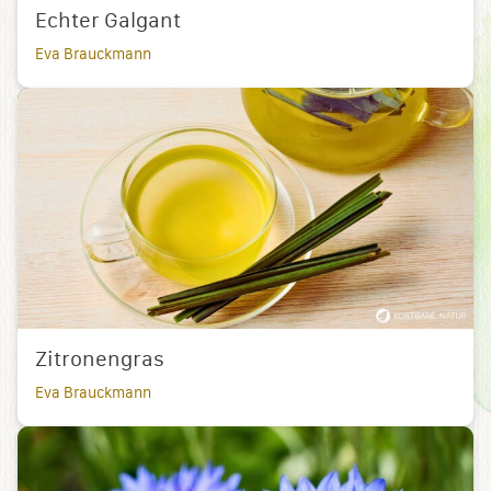
Echter Galgant
Eva Brauckmann
Zitronengras
Eva Brauckmann