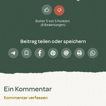
Daumen
Daumen
hoch
runter
Bisher
5
von
5
Punkten.
(
8
Bewertungen)
Beitrag teilen oder speichern
Telegram
In
Facebook
Pinterest
E-
Drucken
Whatsap
Sammlung
Mail
speichern
Ein Kommentar
Kommentar verfassen