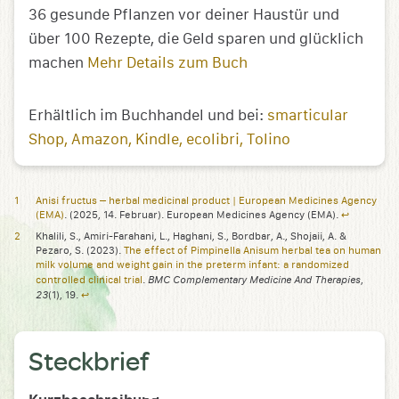
36 gesunde Pflanzen vor deiner Haustür und
über 100 Rezepte, die Geld sparen und glücklich
machen
Mehr Details zum Buch
Erhältlich im Buchhandel und bei:
smarticular
Shop
Amazon
Kindle
ecolibri
Tolino
Anisi fructus – herbal medicinal product | European Medicines Agency
(EMA)
. (2025, 14. Februar). European Medicines Agency (EMA).
↩︎
Khalili, S., Amiri-Farahani, L., Haghani, S., Bordbar, A., Shojaii, A. &
Pezaro, S. (2023).
The effect of Pimpinella Anisum herbal tea on human
milk volume and weight gain in the preterm infant: a randomized
BMC Complementary Medicine And Therapies
controlled clinical trial
.
,
23
(1), 19.
↩︎
Steckbrief