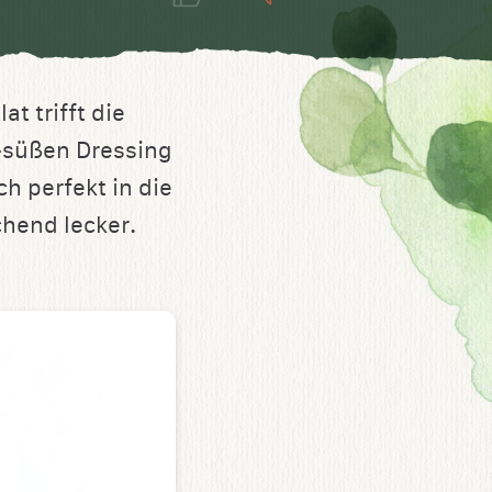
t trifft die
d-süßen Dressing
ch perfekt in die
chend lecker.