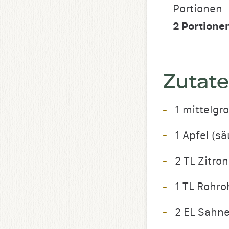
Portionen
2
Portione
Zutat
1 mittelgr
1 Apfel (sä
2 TL Zitro
1 TL Rohro
2 EL Sahne