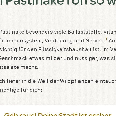
Pastinake besonders viele Ballaststoffe, Vit
1
 für Immunsystem, Verdauung und Nerven.
Auß
wichtig für den Flüssigkeitshaushalt ist. Im V
r Geschmack etwas milder und nussiger, was si
stsalate macht.
h tiefer in die Welt der Wildpflanzen eintauc
ichtige für dich:
Geh raus! Deine Stadt ist essbar