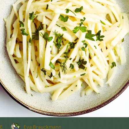
E
Eva Brauckmann