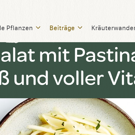
le Pflanzen
Beiträge
Kräuterwande
lat mit Pastin
üß und voller Vi