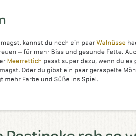
n
magst, kannst du noch ein paar
Walnüsse
ha
reuen – für mehr Biss und gesunde Fette. Au
ner
Meerrettich
passt super dazu, wenn du es 
 magst. Oder du gibst ein paar geraspelte Mö
gt mehr Farbe und Süße ins Spiel.
Pastinake roh so w