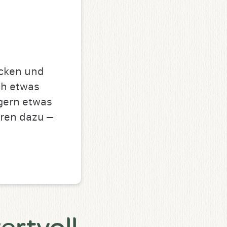
cken und
ch etwas
gern etwas
hren dazu –
ertvoll