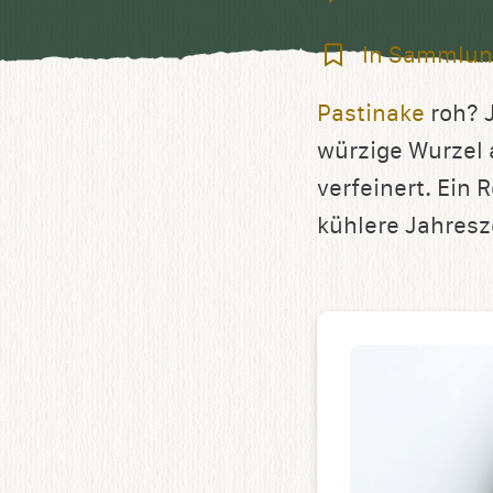
In
In Sammlun
Sammlung
Pastinake
roh? J
speichern
würzige Wurzel 
verfeinert. Ein 
kühlere Jahresze