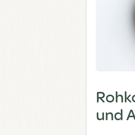
Rohko
und A