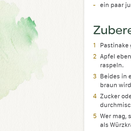
ein paar j
Zuber
Pastinake 
Apfel eben
raspeln.
Beides in 
braun wird
Zucker ode
durchmisc
Wer mag, s
als Würzkr