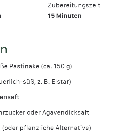
Zubereitungszeit
n
15
Minuten
en
oße Pastinake (ca. 150 g)
uerlich-süß, z. B. Elstar)
nensaft
hrzucker oder Agavendicksaft
 (oder pflanzliche Alternative)