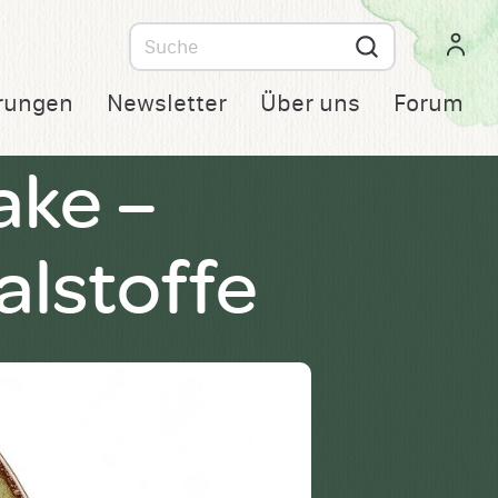
Suche
nach
rungen
Newsletter
Über uns
Forum
ake –
talstoffe