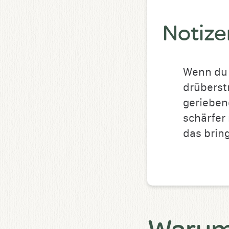
Notize
Wenn du 
drüberst
geriebe
schärfer
das brin
Warum 