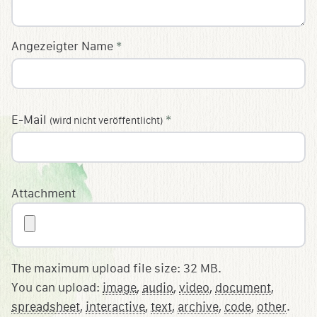
Angezeigter Name
*
E-Mail
*
(wird nicht veröffentlicht)
Attachment
The maximum upload file size: 32 MB.
You can upload:
image
,
audio
,
video
,
document
,
spreadsheet
,
interactive
,
text
,
archive
,
code
,
other
.