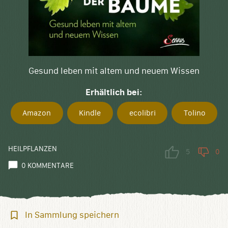
Gesund leben mit altem und neuem Wissen
Erhältlich bei:
Amazon
Kindle
ecolibri
Tolino
HEILPFLANZEN
5
0
0 KOMMENTARE
In
In Sammlung speichern
Sammlung