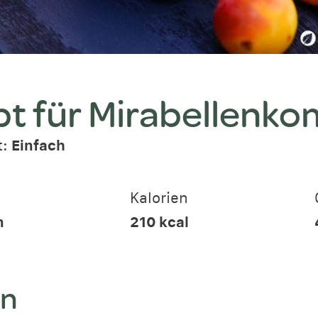
t für Mirabellenk
t:
Einfach
Kalorien
n
210
kcal
en