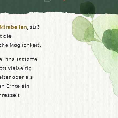
Mirabellen
, süß
t die
he Möglichkeit.
 Inhaltsstoffe
t vielseitig
iter oder als
en Ernte ein
hreszeit