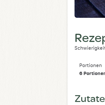
Rezep
Schwierigkei
Portionen
6
Portione
Zutat