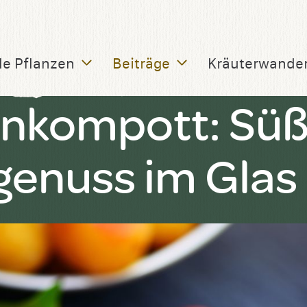
le Pflanzen
Beiträge
Kräuterwande
enkompott: Sü
enuss im Glas