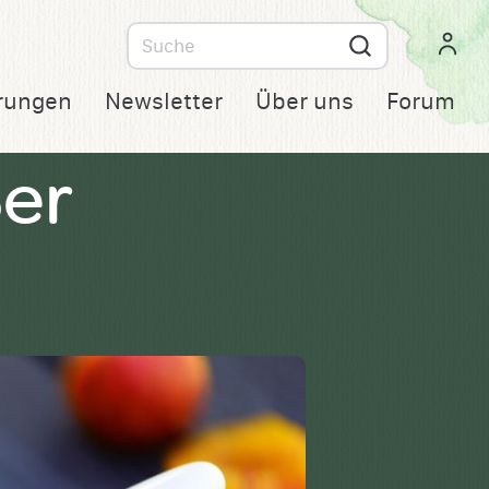
Suche
nach
rungen
Newsletter
Über uns
Forum
ßer