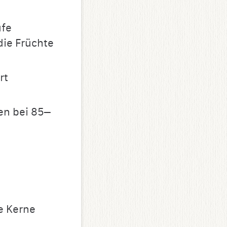
ufe
die Früchte
rt
en bei 85–
ie Kerne