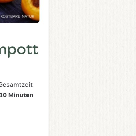
ompott
Gesamtzeit
40
Minuten