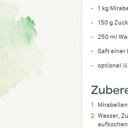
1 kg Mirab
150 g Zuck
250 ml Wa
Saft einer
optional ½
Zuber
Mirabellen
Wasser, Zu
aufkochen.