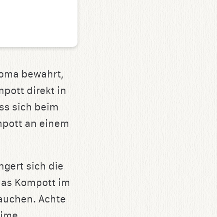
roma bewahrt,
pott direkt in
ss sich beim
mpott an einem
gert sich die
 das Kompott im
auchen. Achte
eime