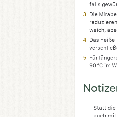
falls gewü
Die Mirabe
reduzieren
weich, abe
Das heiße 
verschließ
Für länger
90 °C im 
Notize
Statt die
auch mit