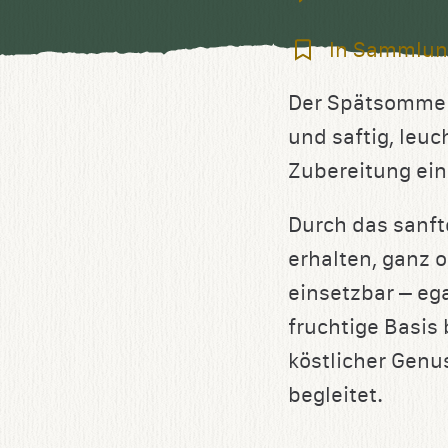
In
In Sammlun
Sammlung
Der Spätsommer 
speichern
und saftig, leuc
Zubereitung ein
Durch das sanft
erhalten, ganz 
einsetzbar – ega
fruchtige Basis 
köstlicher Genu
begleitet.