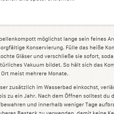
bellenkompott möglichst lange sein feines A
sorgfältige Konservierung. Fülle das heiße Kom
ochte Gläser und verschließe sie sofort, soda
türliches Vakuum bildet. So hält sich das Ko
 Ort meist mehrere Monate.
ser zusätzlich im Wasserbad einkochst, verlän
 bis zu ein Jahr. Nach dem Öffnen solltest du
fbewahren und innerhalb weniger Tage aufbr
auberes Besteck zu verwenden, damit keine K