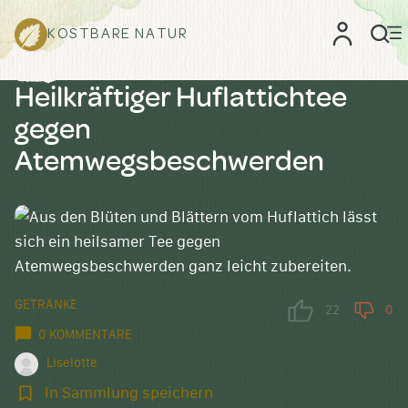
KOSTBARE NATUR
Heilkräftiger Huflattichtee
gegen
Atemwegsbeschwerden
GETRÄNKE
22
0
0 KOMMENTARE
Liselotte
In
In Sammlung speichern