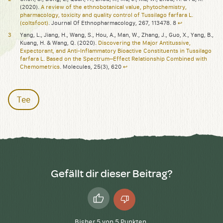
(2020).
A review of the ethnobotanical value, phytochemistry,
pharmacology, toxicity and quality control of Tussilago farfara L.
(coltsfoot)
. Journal Of Ethnopharmacology, 267, 113478. 8
↩︎
Yang, L., Jiang, H., Wang, S., Hou, A., Man, W., Zhang, J., Guo, X., Yang, B.,
Kuang, H. & Wang, Q. (2020).
Discovering the Major Antitussive,
Expectorant, and Anti-Inflammatory Bioactive Constituents in Tussilago
farfara L. Based on the Spectrum–Effect Relationship Combined with
Chemometrics
. Molecules, 25(3), 620
↩︎
Tee
Gefällt dir dieser Beitrag?
Daumen
Daumen
hoch
runter
Bisher
5
von
5
Punkten.