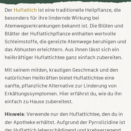
Sammlung
speichern
Der
Huflattich
ist eine traditionelle Heilpflanze, die
besonders für ihre lindernde Wirkung bei
Atemwegserkrankungen bekannt ist. Die Blüten und
Blätter der Huflattichpflanze enthalten wertvolle
Schleimstoffe, die gereizte Atemwege beruhigen und
das Abhusten erleichtern. Aus ihnen lässt sich ein
heilkräftiger Huflattichtee ganz einfach zubereiten.
Mit seinem milden, krautigen Geschmack und den
natürlichen Heilkräften bietet Huflattichtee eine
sanfte, pflanzliche Alternative zur Linderung von
Erkältungssymptomen. Hier erfährst du, wie du ihn
einfach zu Hause zubereitest.
Hinweis
: Verwende nur den Huflattichtee, den du in
der Apotheke erhältst. Aufgrund der Pyrrolizidine ist
der Huflattich leberschädigend und krebserregend,