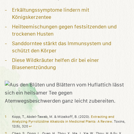
Erkältungssymptome lindern mit
Königskerzentee
Heilteemischungen gegen festsitzenden und
trockenen Husten
Sanddorntee stärkt das Immunsystem und
schützt den Körper
Diese Wildkräuter helfen dir bei einer
Blasenentzündung
Kopp, T., Abdel-Tawab, M. & Mizaikoff, B. (2020).
Extracting and
Analyzing Pyrrolizidine Alkaloids in Medicinal Plants: A Review
. Toxins,
12(5), 320
↩︎
Chen, S., Dong, L., Quan, H., Zhou, X., Ma, J., Xia, W., Zhou, H. & Fu, X.