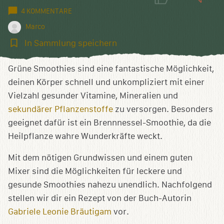
4 KOMMENTARE
Marco
In
In Sammlung speichern
Sammlung
speichern
Grüne Smoothies sind eine fantastische Möglichkeit,
deinen Körper schnell und unkompliziert mit einer
Vielzahl gesunder Vitamine, Mineralien und
sekundärer Pflanzenstoffe
zu versorgen. Besonders
geeignet dafür ist ein Brennnessel-Smoothie, da die
Heilpflanze wahre Wunderkräfte weckt.
Mit dem nötigen Grundwissen und einem guten
Mixer sind die Möglichkeiten für leckere und
gesunde Smoothies nahezu unendlich. Nachfolgend
stellen wir dir ein Rezept von der Buch-Autorin
Gabriele Leonie Bräutigam
vor.