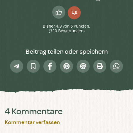
Daumen
Daumen
hoch
runter
Bisher
4.9
von
5
Punkten.
(
330
Bewertungen)
Beitrag teilen oder speichern
Telegram
In
Facebook
Pinterest
E-
Drucken
Whatsap
Sammlung
Mail
speichern
4 Kommentare
Kommentar verfassen