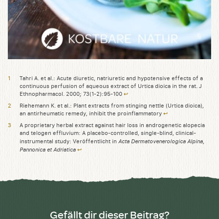
Tahri A. et al.: Acute diuretic, natriuretic and hypotensive effects of a
continuous perfusion of aqueous extract of Urtica dioica in the rat. J
Ethnopharmacol. 2000; 73(1-2):95-100
↩︎
Riehemann K. et al.: Plant extracts from stinging nettle (Urtica dioica),
an antirheumatic remedy, inhibit the proinflammatory
↩︎
A proprietary herbal extract against hair loss in androgenetic alopecia
and telogen effluvium: A placebo-controlled, single-blind, clinical-
Acta Dermatovenerologica Alpina,
instrumental study: Veröffentlicht in
Pannonica et Adriatica
↩︎
Gefällt dir dieser Beitrag?