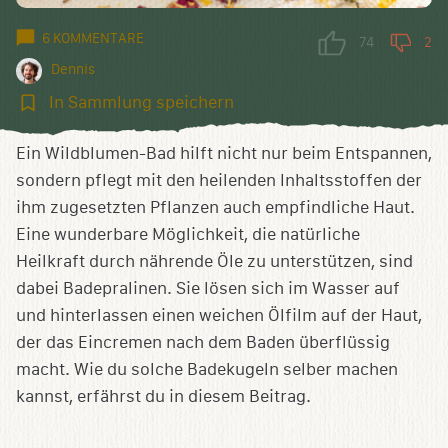
6 KOMMENTARE
74
2
Dennis
In
In Sammlung speichern
Sammlung
speichern
Ein Wildblumen-Bad hilft nicht nur beim Entspannen,
sondern pflegt mit den heilenden Inhaltsstoffen der
ihm zugesetzten Pflanzen auch empfindliche Haut.
Eine wunderbare Möglichkeit, die natürliche
Heilkraft durch nährende Öle zu unterstützen, sind
dabei Badepralinen. Sie lösen sich im Wasser auf
und hinterlassen einen weichen Ölfilm auf der Haut,
der das Eincremen nach dem Baden überflüssig
macht. Wie du solche Badekugeln selber machen
kannst, erfährst du in diesem Beitrag.