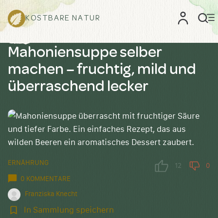
KOSTBARE NATUR
Mahoniensuppe selber
machen – fruchtig, mild und
überraschend lecker
ERNÄHRUNG
12
0
0 KOMMENTARE
Franziska Knecht
In
In Sammlung speichern