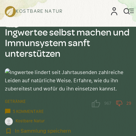
KOSTBARE NATUR
Ingwertee selbst machen und
Immunsystem sanft
unterstützen
GETRÄNKE
967
29
5 KOMMENTARE
Kostbare Natur
In
In Sammlung speichern