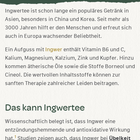
Sammlung
speichern
Ingwertee ist schon lange ein populäres Getränk in
Asien, besonders in China und Korea. Seit mehr als
3000 Jahren hilft er den Menschen und erfreut sich
auch in Europa wachsender Beliebtheit.
Ein Aufguss mit
Ingwer
enthält Vitamin B6 und C,
Kalium, Magnesium, Kalzium, Zink und Kupfer. Hinzu
kommen ätherische Öle sowie die Stoffe Borneol und
Cineol. Die wertvollen Inhaltsstoffe können zur
sanften Therapie zahlreicher Leiden beitragen.
Das kann Ingwertee
Wissenschaftlich belegt ist, dass Ingwer eine
entzündungshemmende und antioxidative Wirkung
1
hat.
Studien zeigen auch, dass Ingwer bei
Übelkeit