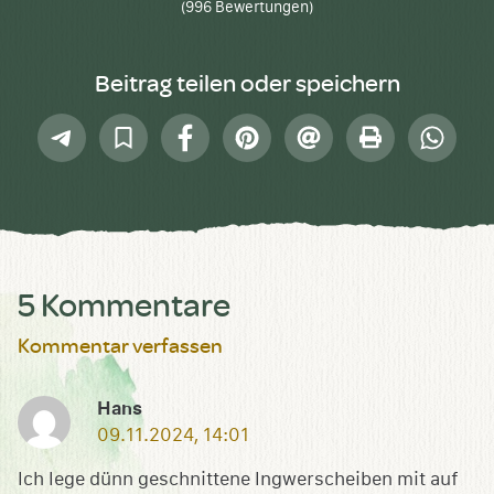
(
996
Bewertungen)
Beitrag teilen oder speichern
Telegram
In
Facebook
Pinterest
E-
Drucken
Whatsap
Sammlung
Mail
speichern
5 Kommentare
Kommentar verfassen
Hans
09.11.2024, 14:01
Ich lege dünn geschnittene Ingwerscheiben mit auf