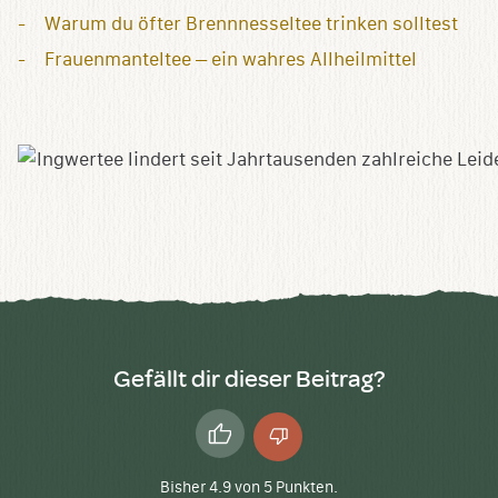
Warum du öfter Brennnesseltee trinken solltest
Frauenmanteltee – ein wahres Allheilmittel
Gefällt dir dieser Beitrag?
Daumen
Daumen
hoch
runter
Bisher
4.9
von
5
Punkten.