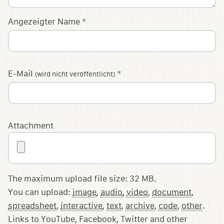
Angezeigter Name
*
E-Mail
*
(wird nicht veröffentlicht)
Attachment
The maximum upload file size: 32 MB.
You can upload:
image
,
audio
,
video
,
document
,
spreadsheet
,
interactive
,
text
,
archive
,
code
,
other
.
Links to YouTube, Facebook, Twitter and other