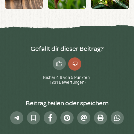
Gefällt dir dieser Beitrag?
Daumen
Daumen
hoch
runter
Bisher
4.9
von
5
Punkten.
(
1331
Bewertungen)
Beitrag teilen oder speichern
Telegram
In
Facebook
Pinterest
E-
Drucken
Whatsap
Sammlung
Mail
speichern