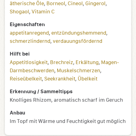
ätherische Öle
,
Borneol
,
Cineol
,
Gingerol
,
Shogaol
,
Vitamin C
Eigenschaften
appetitanregend
,
entzündungs­­hemmend
,
schmerzlindernd
,
verdauungsfördernd
Hilft bei
Appetitlosigkeit
,
Brechreiz
,
Erkältung
,
Magen-
Darmbeschwerden
,
Muskelschmerzen
,
Reiseübelkeit
,
Seekrankheit
,
Übelkeit
Erkennung / Sammeltipps
Knolliges Rhizom, aromatisch scharf im Geruch
Anbau
Im Topf mit Wärme und Feuchtigkeit gut möglich