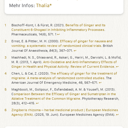
Mehr Infos:
Thalia*
Bischoff-Kont, I. & Fürst, R. (2021).
Benefits of Ginger and Its
Constituent 6-Shogaol in Inhibiting Inflammatory Processes
.
Pharmaceuticals, 14(6), 571. 1
↩︎
Ernst, E. & Pittler, M. H. (2000).
Efficacy of ginger for nausea and
vomiting: a systematic review of randomized clinical trials
. British
84
Journal Of Anaesthesia,
(3), 367–371.
↩︎
Mashhadi, N. S., Ghiasvand, R., Askari, G., Hariri, M., Darvishi, L. & Mofid,
M. R. (2013, 1. April).
Anti-Oxidative and Anti-Inflammatory Effects of
Ginger in Health and Physical Activity: Review of Current Evidence
.
↩︎
Chen, L. & Cai, Z. (2020).
The efficacy of ginger for the treatment of
migraine: A meta-analysis of randomized controlled studies
. The
American Journal Of Emergency Medicine, 46, 567–571.
↩︎
Maghbooli, M., Golipour, F., Esfandabadi, A. M. & Yousefi, M. (2013).
C
omparison Between the Efficacy of Ginger and Sumatriptan in the
Ablative Treatment of the Common Migraine
. Phytotherapy Research,
28(3), 412–415.
↩︎
Zingiberis rhizoma – herbal medicinal product | European Medicines
Agency (EMA)
. (2025, 19. Juni). European Medicines Agency (EMA).
↩︎