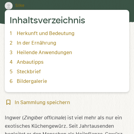
Silke
Inhaltsverzeichnis
Herkunft und Bedeutung
In der Ernährung
Heilende Anwendungen
Anbautipps
Steckbrief
Bildergalerie
In
In Sammlung speichern
Sammlung
speichern
Ingwer (
Zingiber officinale
) ist viel mehr als nur ein
exotisches Küchengewürz. Seit Jahrtausenden