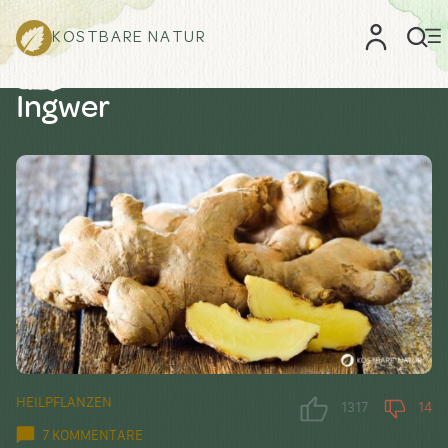
KOSTBARE NATUR
Ingwer
HEILPFLANZEN
1317
14
7 KOMMENTARE