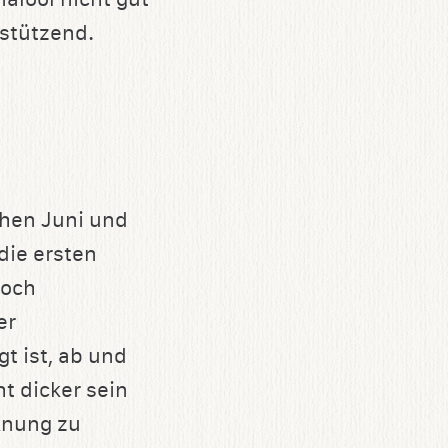
rstützend.
chen Juni und
 die ersten
noch
er
t ist, ab und
t dicker sein
knung zu