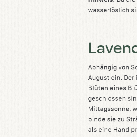
wasserlöslich s
Lavend
Abhängig von So
August ein. Der 
Blüten eines Bl
geschlossen sin
Mittagssonne, w
binde sie zu St
als eine Hand p