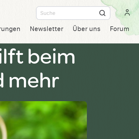
Suche
nach
rungen
Newsletter
Über uns
Forum
ilft beim
d mehr