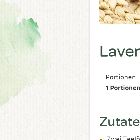
Laven
Portionen
1
Portione
Zutat
Zwei Teelö