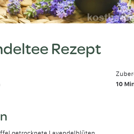
deltee Rezept
Zuber
n
10
Mi
en
ffel getrocknete Lavendelblüten