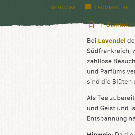
GETRÄNKE
1 KOMMENTAR
In
In Sammlun
Sammlung
Bei
Lavendel
den
speichern
Südfrankreich, w
zahllose Besuch
und Parfüms ve
sind die Blüten 
Als Tee zuberei
und Geist und i
Entspannung na
Hinweis
: Da die