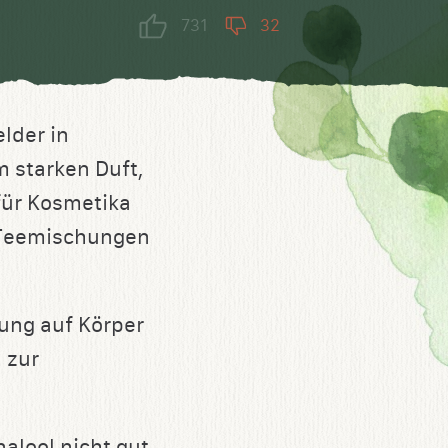
731
32
lder in
m starken Duft,
für Kosmetika
 Teemischungen
kung auf Körper
 zur
nalool nicht gut