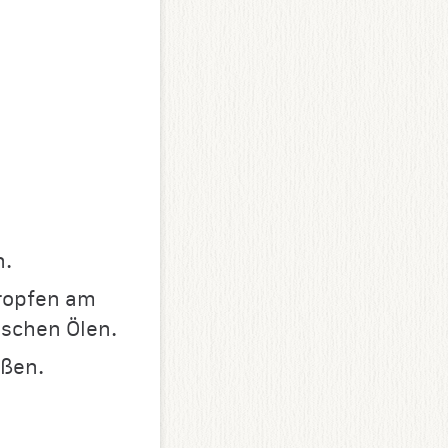
n.
Tropfen am
rischen Ölen.
eßen.