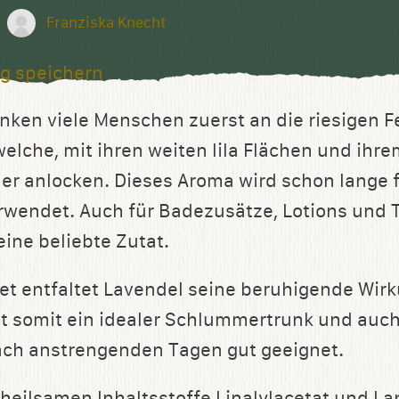
Franziska Knecht
g speichern
ken viele Menschen zuerst an die riesigen Fe
elche, mit ihren weiten lila Flächen und ihre
er anlocken. Dieses Aroma wird schon lange 
rwendet. Auch für Badezusätze, Lotions und
eine beliebte Zutat.
tet entfaltet Lavendel seine beruhigende Wir
st somit ein idealer Schlummertrunk und auch
ch anstrengenden Tagen gut geeignet.
 heilsamen Inhaltsstoffe Linalylacetat und La