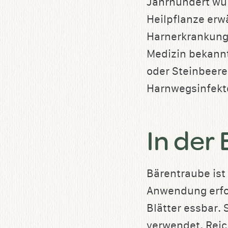
Jahrhundert wur
Heilpflanze erwä
Harnerkrankunge
Medizin bekann
oder Steinbeere
Harnwegsinfekte
In der
Bärentraube ist
Anwendung erfol
Blätter essbar.
verwendet. Reic