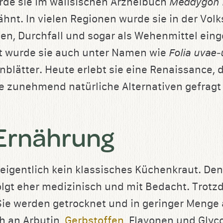
de sie im walisischen Arzneibuch
Meddygon 
hnt. In vielen Regionen wurde sie in der Vol
n, Durchfall und sogar als Wehenmittel einge
t wurde sie auch unter Namen wie
Folia uvae‑
nblätter. Heute erlebt sie eine Renaissance, 
 zunehmend natürliche Alternativen gefragt 
 Ernährung
 eigentlich kein klassisches Küchenkraut. Den
gt eher medizinisch und mit Bedacht. Trotz
 Sie werden getrocknet und in geringer Menge 
h an Arbutin,
Gerbstoffen
, Flavonen und Glyco