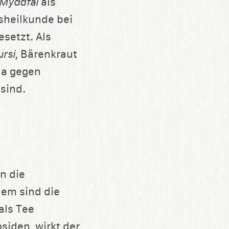
Myddfai
als
ksheilkunde bei
setzt. Als
ursi
, Bärenkraut
da gegen
sind.
n die
dem sind die
als Tee
siden, wirkt der