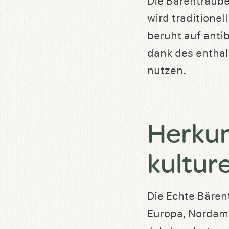
Die Bärentraube
speichern
wird traditione
beruht auf antib
dank des enthalt
nutzen.
Herkun
kultur
Die Echte Bären
Europa, Nordame