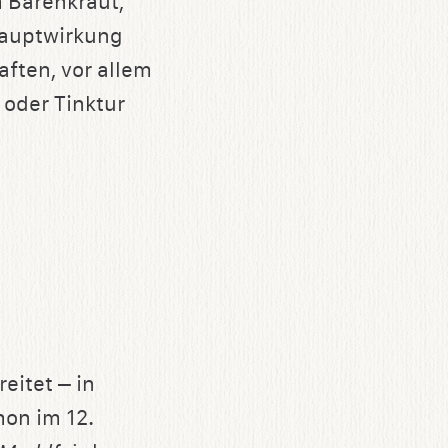
 Bärenkraut,
Hauptwirkung
aften, vor allem
 oder Tinktur
eitet – in
hon im 12.