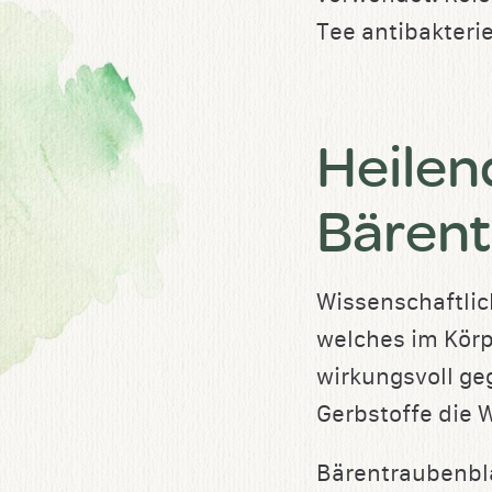
Tee antibakterie
Heile
Bärent
Wissenschaftlich
welches im Körp
wirkungsvoll ge
Gerbstoffe die 
Bärentraubenblät