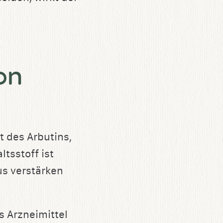
on
t des Arbutins,
tsstoff ist
s verstärken
s Arzneimittel