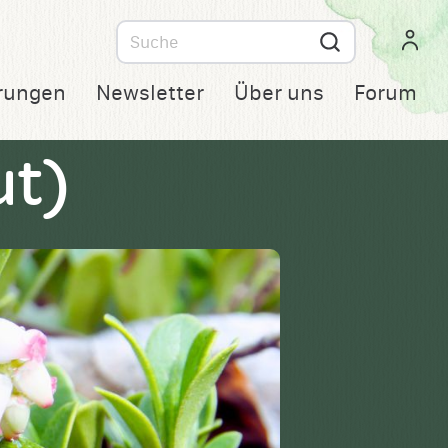
Suche
nach
rungen
Newsletter
Über uns
Forum
ut)