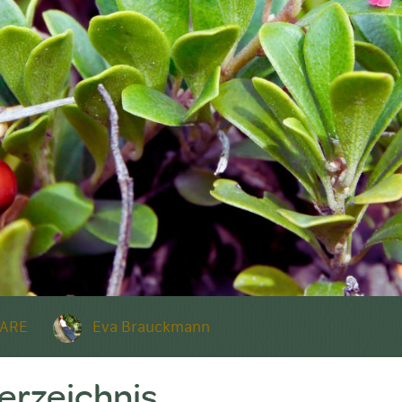
ARE
Eva Brauckmann
verzeichnis