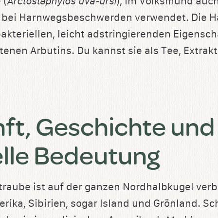
 (
Arctostaphylos uva‑ursi
), im Volksmund auch
ll bei Harnwegsbeschwerden verwendet. Die 
akteriellen, leicht adstringierenden Eigensch
enen Arbutins. Du kannst sie als Tee, Extrakt
ft, Geschichte und
elle Bedeutung
traube ist auf der ganzen Nordhalbkugel verbr
rika, Sibirien, sogar Island und Grönland. Sc