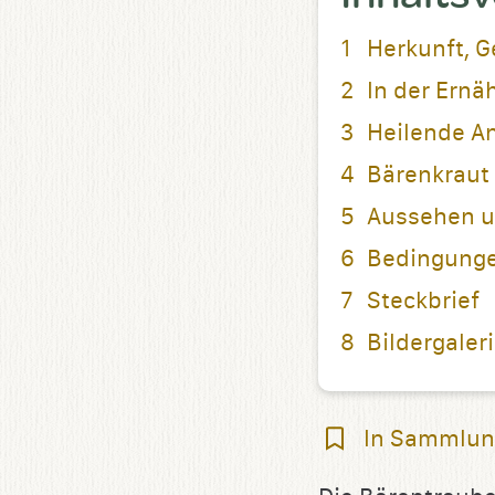
Herkunft, G
In der Ernä
Heilende A
Bärenkraut
Aussehen 
Bedingungen
Steckbrief
Bildergaler
In
In Sammlun
Sammlung