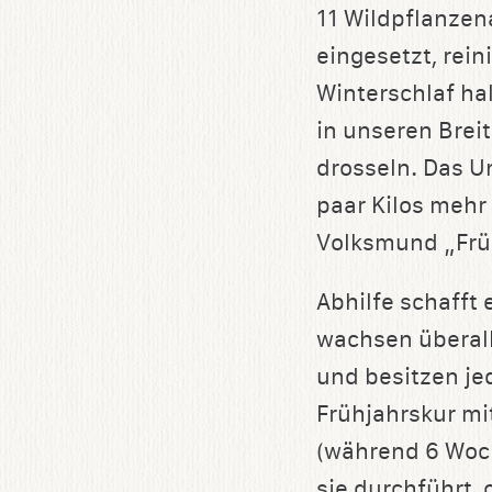
11 Wildpflanzen
speichern
eingesetzt, rein
Winterschlaf ha
in unseren Brei
drosseln. Das U
paar Kilos mehr
Volksmund „Frü
Abhilfe schafft
wachsen überall 
und besitzen je
Frühjahrskur mi
(während 6 Woc
sie durchführt, 