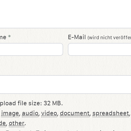
ame
*
E-Mail
(wird nicht veröffe
oad file size: 32 MB.
:
image
,
audio
,
video
,
document
,
spreadsheet
de
,
other
.