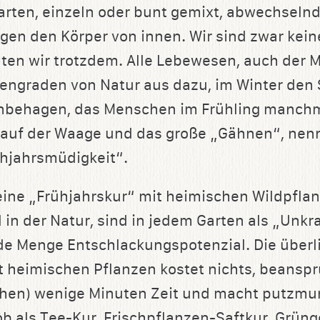
arten, einzeln oder bunt gemixt, abwechselnd
igen den Körper von innen. Wir sind zwar kein
lten wir trotzdem. Alle Lebewesen, auch der 
tengraden von Natur aus dazu, im Winter den
nbehagen, das Menschen im Frühling manchma
 auf der Waage und das große „Gähnen“, nen
hjahrsmüdigkeit“.
 eine „Frühjahrskur“ mit heimischen Wildpflan
in der Natur, sind in jedem Garten als „Unkra
de Menge Entschlackungspotenzial. Die überl
t heimischen Pflanzen kostet nichts, beanspr
hen) wenige Minuten Zeit und macht putzmu
ob als Tee-Kur, Frischpflanzen-Saftkur, Grüng