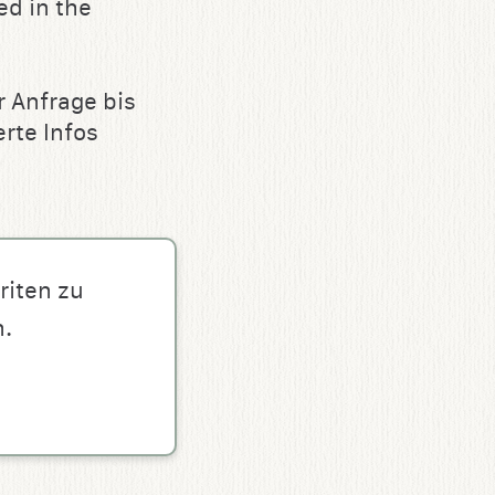
ed in the
 Anfrage bis
erte Infos
riten zu
n.