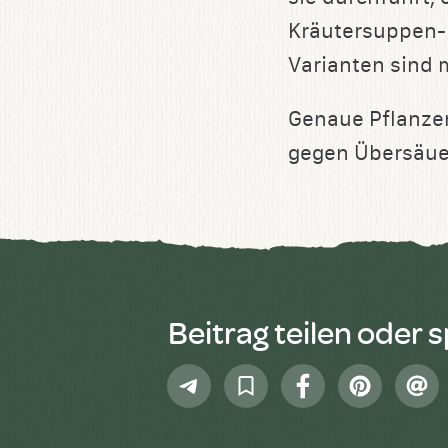
Kräutersuppen-K
Varianten sind 
Genaue Pflanze
gegen Übersäue
Beitrag teilen oder 
Telegram
In
Facebook
Pinterest
E-
Sammlung
Mail
speichern