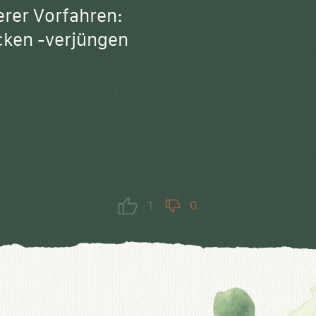
rer Vorfahren:
cken -verjüngen
1
0