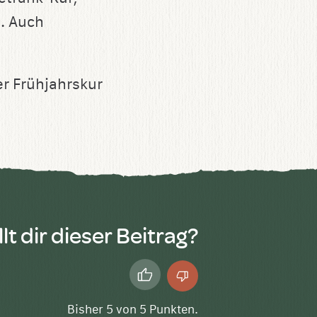
n. Auch
r Frühjahrskur
lt dir dieser Beitrag?
Daumen
Daumen
hoch
runter
Bisher
5
von
5
Punkten.