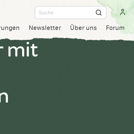
Suche
nach
rungen
Newsletter
Über uns
Forum
r mit
n