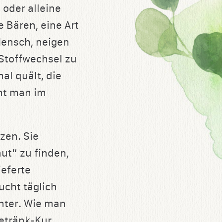
 oder alleine
e Bären, eine Art
Mensch, neigen
 Stoffwechsel zu
l quält, die
nt man im
zen. Sie
ut“ zu finden,
ieferte
ucht täglich
nter. Wie man
etränk-Kur,