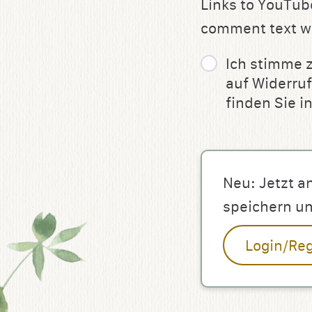
Links to YouTube
comment text wi
Ich stimme 
auf Widerruf
finden Sie i
Neu: Jetzt a
speichern u
Login/Reg