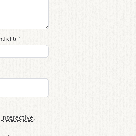
*
ntlicht)
,
interactive
,