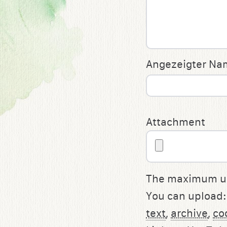
Angezeigter N
Attachment
The maximum upl
You can upload
text
,
archive
,
co