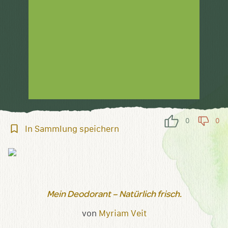
0
0
In
In Sammlung speichern
Sammlung
speichern
Mein Deodorant – Natürlich frisch.
von
Myriam Veit