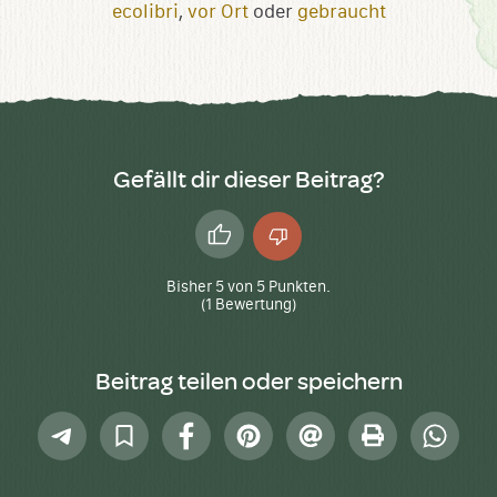
ecolibri
,
vor Ort
oder
gebraucht
Gefällt dir dieser Beitrag?
Daumen
Daumen
hoch
runter
Bisher
5
von
5
Punkten.
(
1
Bewertung)
Beitrag teilen oder speichern
Telegram
In
Facebook
Pinterest
E-
Drucken
Whatsap
Sammlung
Mail
speichern