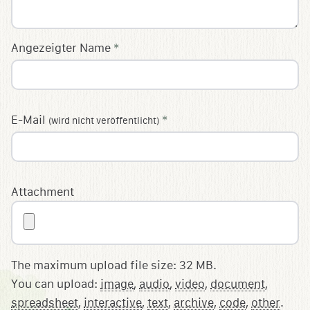
Angezeigter Name
*
E-Mail
*
(wird nicht veröffentlicht)
Attachment
The maximum upload file size: 32 MB.
You can upload:
image
,
audio
,
video
,
document
,
spreadsheet
,
interactive
,
text
,
archive
,
code
,
other
.