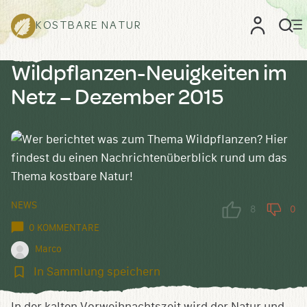
KOSTBARE NATUR
Wildpflanzen-Neuigkeiten im
Netz – Dezember 2015
NEWS
8
0
0 KOMMENTARE
Marco
In
In Sammlung speichern
Sammlung
speichern
In der kalten Vorweihnachtszeit wird der Natur und