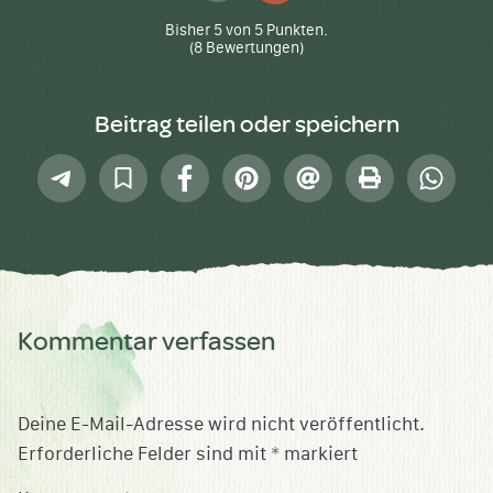
hoch
runter
Bisher
5
von
5
Punkten.
(
8
Bewertungen)
Beitrag teilen oder speichern
Telegram
In
Facebook
Pinterest
E-
Drucken
Whatsap
Sammlung
Mail
speichern
Kommentar verfassen
Deine E-Mail-Adresse wird nicht veröffentlicht.
Erforderliche Felder sind mit
*
markiert